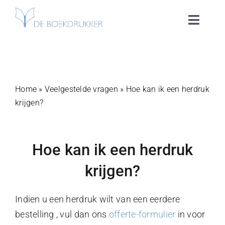
Ga
naar
Toggle
inhoud
Naviga
De Boekdrukker
Boek maken
Home
»
Veelgestelde vragen
»
Hoe kan ik een herdruk
krijgen?
Boek uitgeven
Hoe kan ik een herdruk
Portfolio
krijgen?
Kennisbank
Indien u een herdruk wilt van een eerdere
bestelling , vul dan ons
offerte-formulier
in voor
Klantenservice