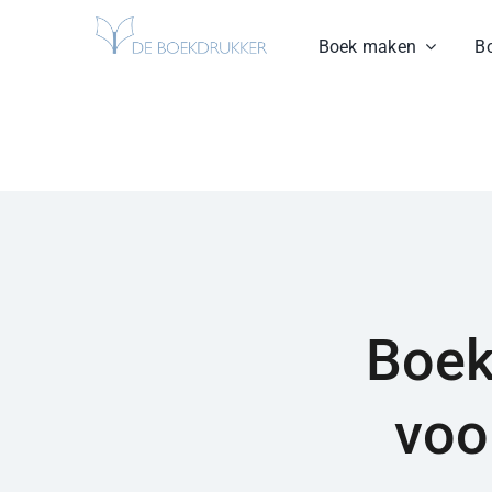
Ga
Boek maken
B
naar
inhoud
Boek
voo