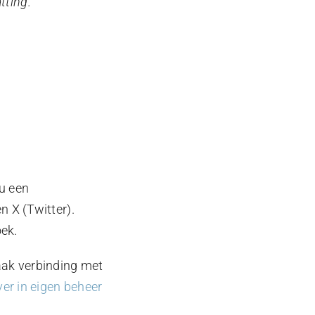
ting.
u een
n X (Twitter).
ek.
aak verbinding met
ver in eigen beheer