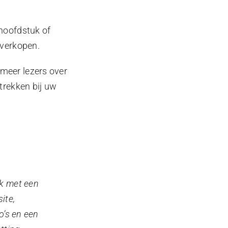
hoofdstuk of
 verkopen.
meer lezers over
trekken bij uw
k met een
ite,
o’s en een